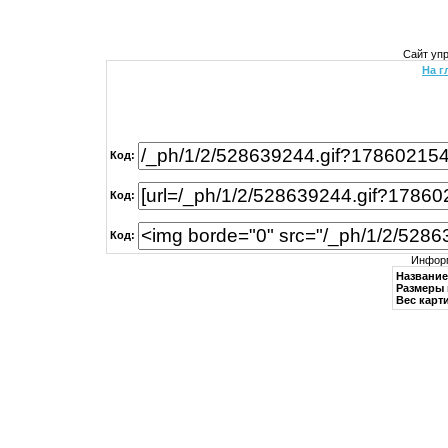
Сайт уп
На г
Код:
Код:
Код:
Информ
Название
Размеры 
Вес карти