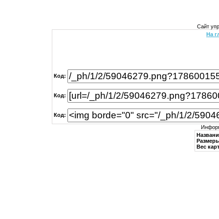
Сайт уп
На г
Код:
Код:
Код:
Информ
Названи
Размеры
Вес кар